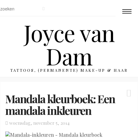
Joyce van
Dam
TATTOOS, (PERMANENTE) MAKE-UP & HAAR
Mandala kleurboek: Een
mandala inkleuren
Posted
woensdag, november 5, 2014
on