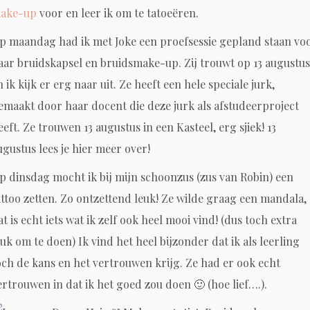
ake-up
voor en leer ik om te tatoeëren.
p maandag had ik met Joke een proefsessie gepland staan vo
aar bruidskapsel en bruidsmake-up. Zij trouwt op 13 augustus
n ik kijk er erg naar uit. Ze heeft een hele speciale jurk,
emaakt door haar docent die deze jurk als afstudeerproject
eeft. Ze trouwen 13 augustus in een Kasteel, erg sjiek! 13
ugustus lees je hier meer over!
p dinsdag mocht ik bij mijn schoonzus (zus van Robin) een
attoo zetten. Zo ontzettend leuk! Ze wilde graag een mandala,
at is echt iets wat ik zelf ook heel mooi vind! (dus toch extra
euk om te doen) Ik vind het heel bijzonder dat ik als leerling
och de kans en het vertrouwen krijg. Ze had er ook echt
ertrouwen in dat ik het goed zou doen 🙂 (hoe lief….).