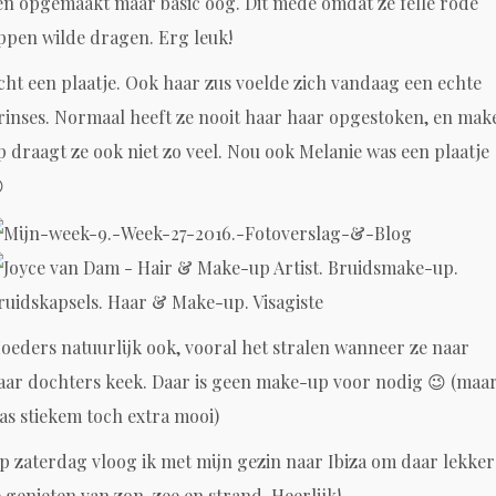
en opgemaakt maar basic oog. Dit mede omdat ze felle rode
ippen wilde dragen. Erg leuk!
cht een plaatje. Ook haar zus voelde zich vandaag een echte
rinses. Normaal heeft ze nooit haar haar opgestoken, en mak
p draagt ze ook niet zo veel. Nou ook Melanie was een plaatje

oeders natuurlijk ook, vooral het stralen wanneer ze naar
aar dochters keek. Daar is geen make-up voor nodig 😉 (maa
as stiekem toch extra mooi)
p zaterdag vloog ik met mijn gezin naar Ibiza om daar lekker
e genieten van zon, zee en strand. Heerlijk!