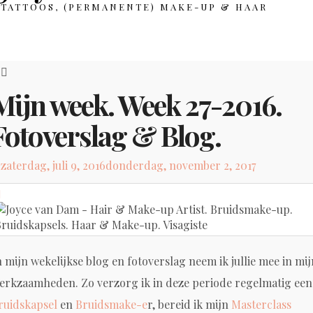
TATTOOS, (PERMANENTE) MAKE-UP & HAAR
Mijn week. Week 27-2016.
Fotoverslag & Blog.
Posted
zaterdag, juli 9, 2016
donderdag, november 2, 2017
on
n mijn wekelijkse blog en fotoverslag neem ik jullie mee in mij
erkzaamheden. Zo verzorg ik in deze periode regelmatig een
ruidskapsel
en
Bruidsmake-e
r, bereid ik mijn
Masterclass