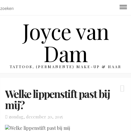
Joyce van
Dam
TATTOOS, (PERMANENTE) MAKE-UP & HAAR
Welke lippenstift past bij
mij?
Posted
zondag, december 20, 2015
on