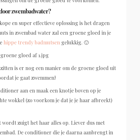
lossingen om de groene gloed te voorkomen.
r door zwembadwater?
ope en super effectieve oplossing is het dragen
uts in zwembad water zal een groene gloed in je
le
hippe trendy badmutsen
gelukkig. 🙂
 zitten is er nog een manier om de groene gloed uit
voordat je gaat zwemmen!
nditioner aan en maak een knotje boven op je
hte wokkel (zo voorkom je dat je je haar afbreekt)
t wordt zuigt het haar alles op. Liever dus met
wembad. De conditioner die je daarna aanbrengt in