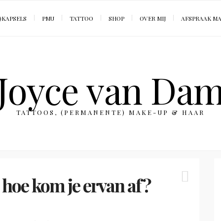
)KAPSELS
PMU
TATTOO
SHOP
OVER MIJ
AFSPRAAK M
Joyce van Da
TATTOOS, (PERMANENTE) MAKE-UP & HAAR
 hoe kom je ervan af?