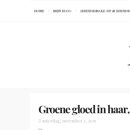
HOME
MIJN BLOG
(BRUIDS)MAKE-UP & (BRUIDS
Groene gloed in haar,
Posted
zaterdag, november 7, 2015
on