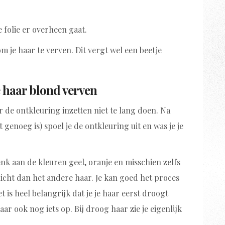
 folie er overheen gaat.
m je haar te verven. Dit vergt wel een beetje
e haar blond verven
 de ontkleuring inzetten niet te lang doen. Na
 genoeg is) spoel je de ontkleuring uit en was je je
enk aan de kleuren geel, oranje en misschien zelfs
licht dan het andere haar. Je kan goed het proces
t is heel belangrijk dat je je haar eerst droogt
ar ook nog iets op. Bij droog haar zie je eigenlijk