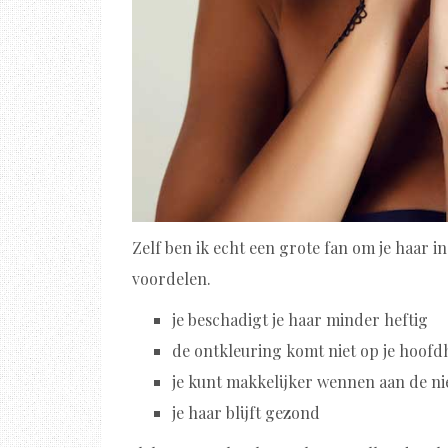
Zelf ben ik echt een grote fan om je haar in
voordelen.
je beschadigt je haar minder heftig
de ontkleuring komt niet op je hoofd
je kunt makkelijker wennen aan de n
je haar blijft gezond