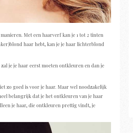
manieren. Met een haarverf kan je 1 tot 2 tinten
nker)blond haar hebt, kan je je haar lichterblond
zal je je haar eerst moeten ontkleuren en dan je
et zo goed is voor je haar. Maar wel noodzakelijk
eel belangrijk dat je het ontkleuren van je haar
een je haar, die ontkleuren prettig vindt, je