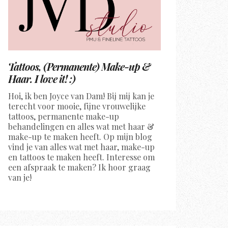
Tattoos, (Permanente) Make-up &
Haar. I love it! :)
Hoi, ik ben Joyce van Dam! Bij mij kan je
terecht voor mooie, fijne vrouwelijke
tattoos, permanente make-up
behandelingen en alles wat met haar &
make-up te maken heeft. Op mijn blog
vind je van alles wat met haar, make-up
en tattoos te maken heeft. Interesse om
een afspraak te maken? Ik hoor graag
van je!