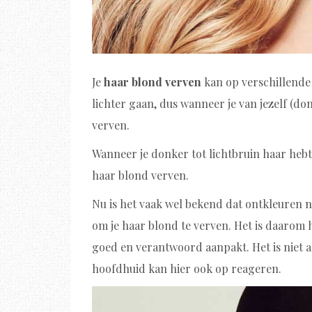
Je
haar blond verven
kan op verschillende 
lichter gaan, dus wanneer je van jezelf (do
verven.
Wanneer je donker tot lichtbruin haar hebt 
haar blond verven.
Nu is het vaak wel bekend dat ontkleuren ni
om je haar blond te verven. Het is daarom h
goed en verantwoord aanpakt. Het is niet all
hoofdhuid kan hier ook op reageren.