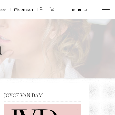
AKEN
CONTACT
m
JOYCE VAN DAM