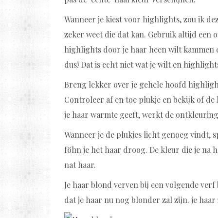
Wanneer je kiest voor highlights, zou ik d
zeker weet die dat kan. Gebruik altijd een
highlights door je haar heen wilt kammen cr
dus! Dat is echt niet wat je wilt en highlig
Breng lekker over je gehele hoofd highlight
Controleer af en toe plukje en bekijk of de
je haar warmte geeft, werkt de ontkleuring
Wanneer je de plukjes licht genoeg vindt, sp
föhn je het haar droog. De kleur die je na 
nat haar.
Je haar blond verven bij een volgende verf
dat je haar nu nog blonder zal zijn. je haa