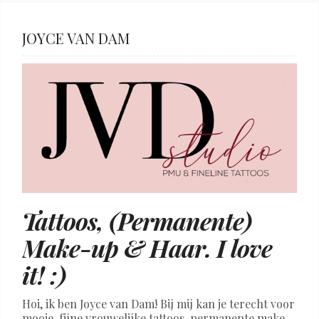
JOYCE VAN DAM
Tattoos, (Permanente)
Make-up & Haar. I love
it! :)
Hoi, ik ben Joyce van Dam! Bij mij kan je terecht voor
mooie, fijne vrouwelijke tattoos, permanente make-