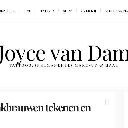
)KAPSELS
PMU
TATTOO
SHOP
OVER MIJ
AFSPRAAK M
Joyce van Da
TATTOOS, (PERMANENTE) MAKE-UP & HAAR
enkbrauwen tekenen en