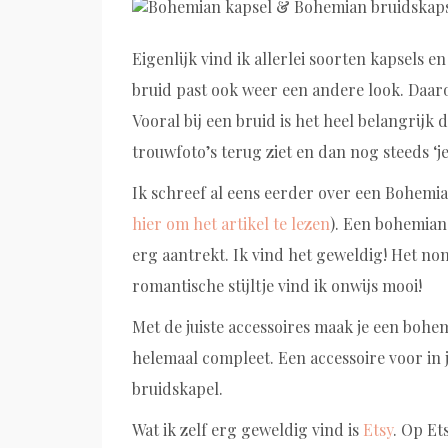
Eigenlijk vind ik allerlei soorten kapsels e
bruid past ook weer een andere look. Daaro
Vooral bij een bruid is het heel belangrijk da
trouwfoto’s terug ziet en dan nog steeds ‘jeze
Ik schreef al eens eerder over een Bohemi
hier om het artikel te lezen
). Een bohemian 
erg aantrekt. Ik vind het geweldig! Het no
romantische stijltje vind ik onwijs mooi!
Met de juiste accessoires maak je een boh
helemaal compleet. Een accessoire voor in j
bruidskapel.
Wat ik zelf erg geweldig vind is
Etsy
. Op Et