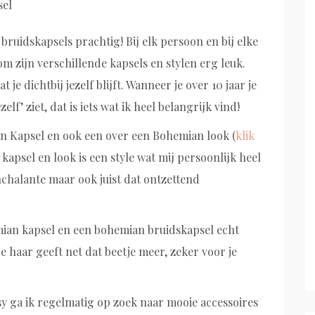
n bruidskapsels prachtig! Bij elk persoon en bij elke
m zijn verschillende kapsels en stylen erg leuk.
t je dichtbij jezelf blijft. Wanneer je over 10 jaar je
lf’ ziet, dat is iets wat ik heel belangrijk vind!
an Kapsel en ook een over een Bohemian look (
klik
kapsel en look is een style wat mij persoonlijk heel
nchalante maar ook juist dat ontzettend
emian kapsel en een bohemian bruidskapsel echt
e haar geeft net dat beetje meer, zeker voor je
sy ga ik regelmatig op zoek naar mooie accessoires