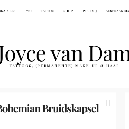
)KAPSELS
PMU
TATTOO
SHOP
OVER MIJ
AFSPRAAK M
Joyce van Da
TATTOOS, (PERMANENTE) MAKE-UP & HAAR
Bohemian Bruidskapsel