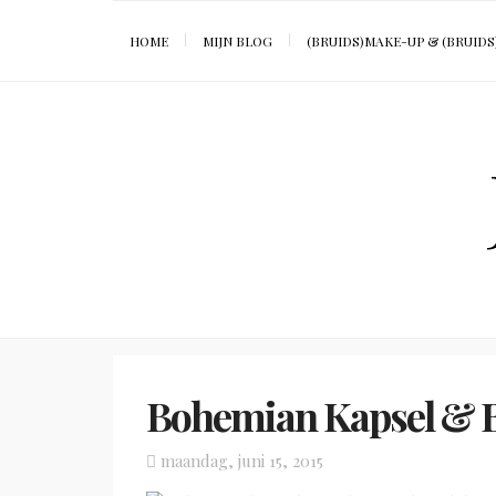
HOME
MIJN BLOG
(BRUIDS)MAKE-UP & (BRUIDS
Bohemian Kapsel & 
Posted
maandag, juni 15, 2015
on