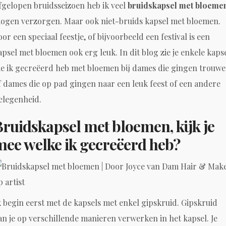
fgelopen bruidsseizoen heb ik veel
bruidskapsel met bloeme
ogen verzorgen. Maar ook niet-bruids kapsel met bloemen.
oor een speciaal feestje, of bijvoorbeeld een festival is een
apsel met bloemen ook erg leuk. In dit blog zie je enkele kaps
ie ik gecreëerd heb met bloemen bij dames die gingen trouwe
f dames die op pad gingen naar een leuk feest of een andere
elegenheid.
Bruidskapsel met bloemen, kijk je
mee welke ik gecreëerd heb?
k begin eerst met de kapsels met enkel gipskruid. Gipskruid
an je op verschillende manieren verwerken in het kapsel. Je