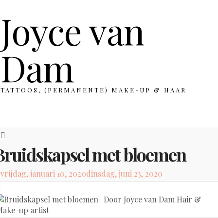
Joyce van
Dam
TATTOOS, (PERMANENTE) MAKE-UP & HAAR
Bruidskapsel met bloemen
Posted
vrijdag, januari 10, 2020
dinsdag, juni 23, 2020
on