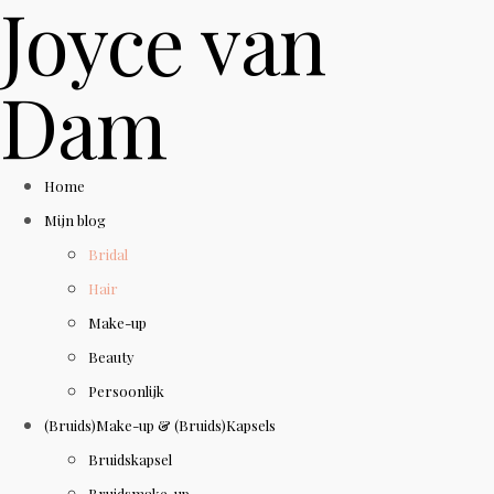
Joyce van
Dam
Home
Mijn blog
Bridal
Hair
Make-up
Beauty
Persoonlijk
(Bruids)Make-up & (Bruids)Kapsels
Bruidskapsel
Bruidsmake-up