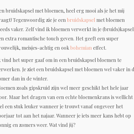
en bruidskapsel met bloemen, heel erg mooi als je het mij
raagt! Tegenwoordig zie je een
bruidskapsel
met bloemen
teeds vaker. Zelf vind ik bloemen verwerkt in je (bruids)kapsel
en extra romantische touch geven. Het geeft een super
rouwelijk, meisjes-achtig en ook
bohemian
effect.
k vind het super gaaf om in een bruidskapsel bloemen te
erwerken. Je ziet een bruidskapsel met bloemen wel vaker in 
omer dan in de winter.
loemen zoals gipskruid zijn wel meer geschikt het hele jaar
oor. Maar het dragen van een echte bloemenkrans is wellicht
el een stuk leuker wanneer je trouwt vanaf ongeveer het
oorjaar tot aan het najaar. Wanneer je iets meer kans hebt op
onnig en zomers weer. Wat vind jij?