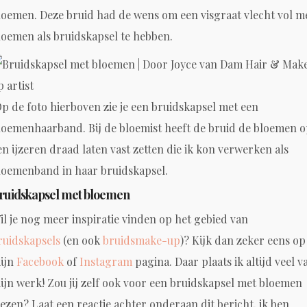
loemen. Deze bruid had de wens om een visgraat vlecht vol m
loemen als bruidskapsel te hebben.
p de foto hierboven zie je een bruidskapsel met een
loemenhaarband. Bij de bloemist heeft de bruid de bloemen 
en ijzeren draad laten vast zetten die ik kon verwerken als
loemenband in haar bruidskapsel.
ruidskapsel met bloemen
il je nog meer inspiratie vinden op het gebied van
ruidskapsels
(en ook
bruidsmake-up
)? Kijk dan zeker eens op
ijn
Facebook
of
Instagram
pagina. Daar plaats ik altijd veel v
ijn werk! Zou jij zelf ook voor een bruidskapsel met bloemen
iezen? Laat een reactie achter onderaan dit bericht, ik ben