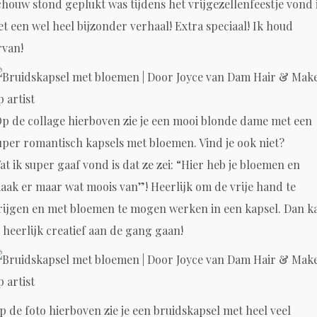
chouw stond geplukt was tijdens het vrijgezellenfeestje vond 
et een wel heel bijzonder verhaal! Extra speciaal! Ik houd
rvan!
p de collage hierboven zie je een mooi blonde dame met een
uper romantisch kapsels met bloemen. Vind je ook niet?
at ik super gaaf vond is dat ze zei: “Hier heb je bloemen en
aak er maar wat moois van”! Heerlijk om de vrije hand te
rijgen en met bloemen te mogen werken in een kapsel. Dan k
k heerlijk creatief aan de gang gaan!
p de foto hierboven zie je een bruidskapsel met heel veel